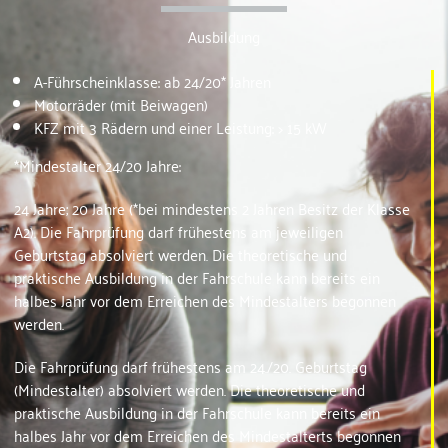
Ausbildung
A-Führscheinklasse: ab 24/20* Jahren
Motorräder (mit Beiwagen)
KFZ mit 3 Rädern und einer Leistung: > 15 kW
*Mindestalter 24/20 Jahre:
24 Jahre; 20 Jahre (*bei mindestens 2 Jahren Besitz der Klasse
A2). Die Fahrprüfung darf frühestens am jeweiligen
Geburtstag absolviert werden. Die theoretische und
praktische Ausbildung in der Fahrschule kann bereits ein
halbes Jahr vor dem Erreichen des Mindestalters begonnen
werden.
Die Fahrprüfung darf frühestens am 24./20. Geburtstag
(Mindestalter) absolviert werden. Die theoretische und
praktische Ausbildung in der Fahrschule kann bereits ein
halbes Jahr vor dem Erreichen des Mindestalterts begonnen