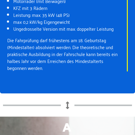
Motorräder (mit Beiwagen)
KFZ mit 3 Rädern
Leistung: max. 35 kW (48 PS)
max 0,2 kW/kg Eigengewicht
Ungedrosselte Version mit max. doppelter Leistung
Die Fahrprüfung darf frühestens am 18. Geburtstag
(Mindestalter) absolviert werden. Die theoretische und
praktische Ausbildung in der Fahrschule kann bereits ein
halbes Jahr vor dem Erreichen des Mindestalterts
begonnen werden.
A