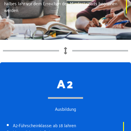
halbes Jahr vor dem Erreichen des Mindestalterts begonnen
werden.
A2
Ausbildung
A2-Führscheinklasse: ab 18 Jahren