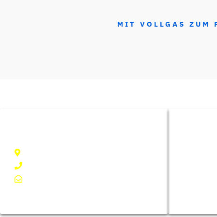
MIT VOLLGAS ZUM 
KONTAKT
FÜHRERS
Motorrad (A)
Neulerchenfelder Straße 92, 1160 Wien
Moped (AM)
+43 (0) 14861515
PKW (B)
office@fahrschule-ottakring.at
LKW (C)
Anhänger (E