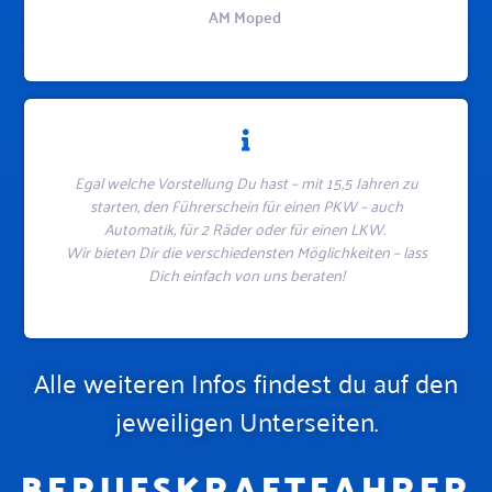
AM Moped
Egal welche Vorstellung Du hast – mit 15,5 Jahren zu
starten, den Führerschein für einen PKW – auch
Automatik, für 2 Räder oder für einen LKW.
Wir bieten Dir die verschiedensten Möglichkeiten – lass
Dich einfach von uns beraten!
Alle weiteren Infos findest du auf den
jeweiligen Unterseiten.
BERUFSKRAFTFAHRER